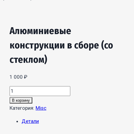
Алюминиевые
конструкции в сборе (со
стеклом)
1 000
₽
Количество
товара
В корзину
Алюминиевые
Категория:
Misc
конструкции
Детали
в
сборе