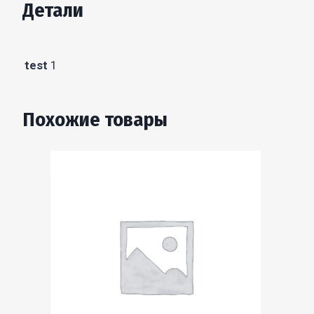
Детали
(со
стеклом)
test
1
Похожие товары